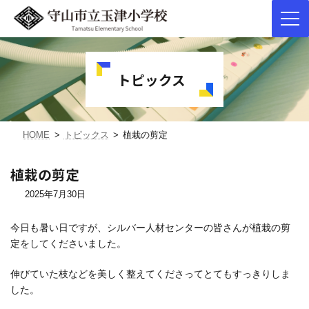
コ
ナ
ン
ビ
テ
ゲ
トピックス
ン
ー
ツ
シ
へ
ョ
ス
ン
キ
に
HOME
トピックス
植栽の剪定
ッ
移
プ
動
植栽の剪定
2025年7月30日
今日も暑い日ですが、シルバー人材センターの皆さんが植栽の剪
定をしてくださいました。
伸びていた枝などを美しく整えてくださってとてもすっきりしま
した。